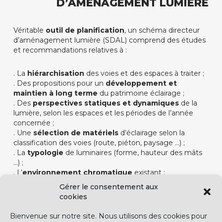
D’AMÉNAGEMENT LUMIÈRE
Véritable
outil de planification
, un schéma directeur
d’aménagement lumière (SDAL) comprend des études
et recommandations relatives à :
. La
hiérarchisation
des voies et des espaces à traiter ;
. Des propositions pour un
développement et
maintien à long terme
du patrimoine éclairage ;
. Des
perspectives statiques et dynamiques
de la
lumière, selon les espaces et les périodes de l’année
concernée ;
. Une
sélection de matériels
d’éclairage selon la
classification des voies (route, piéton, paysage …) ;
. La
typologie
de luminaires (forme, hauteur des mâts
…) ;
. L’
environnement chromatique
existant ;
. La carte des
températures de couleurs
préconisées ;
Gérer le consentement aux
. La carte des
niveaux d’éclairements
et de
cookies
luminances
nécessaires ;
. La
nature
et
puissance des sources ;
Bienvenue sur notre site. Nous utilisons des cookies pour
. Une
gamme linéaire
(matériaux utilisés, couleurs des