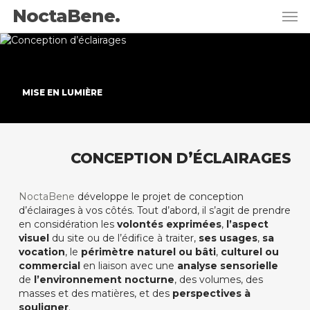
Skip
Men
NoctaBene.
to
main
content
MISE EN LUMIÈRE
CONCEPTION D’ÉCLAIRAGES
NoctaBene
développe le projet de conception
d’éclairages à vos côtés. Tout d’abord, il s’agit de prendre
en considération les
volontés exprimées
,
l’aspect
visuel
du site ou de l’édifice à traiter,
ses usages
,
sa
vocation
, le
périmètre naturel ou bâti
,
culturel ou
commercial
en liaison avec une
analyse sensorielle
de
l’environnement nocturne
, des volumes, des
masses et des matières, et des
perspectives à
souligner
.