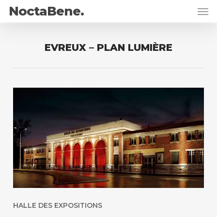
Skip
Men
NoctaBene.
to
main
content
EVREUX – PLAN LUMIÈRE
HALLE DES EXPOSITIONS