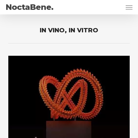
Skip
Men
NoctaBene.
to
main
content
IN VINO, IN VITRO