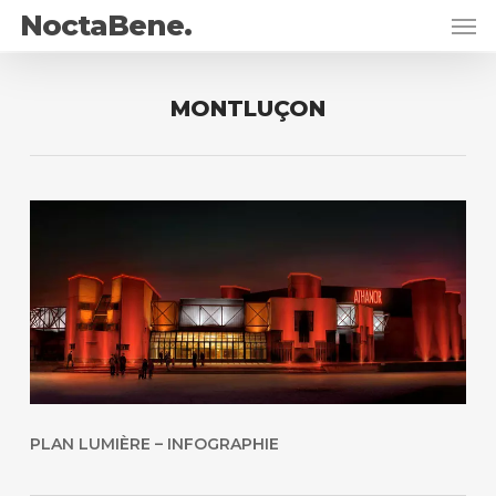
Skip
Men
NoctaBene.
to
main
content
MONTLUÇON
PLAN LUMIÈRE – INFOGRAPHIE