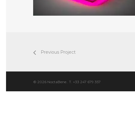
Previous Project
© 2026 NoctaBene.. T. +33 247 679 357